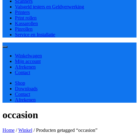
Scanners
Valsgeld testers en Geldverwerking
Printers
Print rollen
Kassarollen
Pinrollen
Service en Installatie
Winkelwagen
Mijn account
Afrekenen
Contact
Shop
Downloads
Contact
Afrekenen
occasion
Home
/
Winkel
/ Producten getagged “occasion”