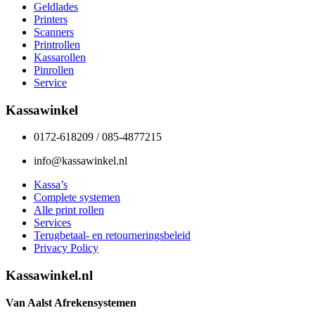
Geldlades
Printers
Scanners
Printrollen
Kassarollen
Pinrollen
Service
Kassawinkel
0172-618209 / 085-4877215
info@kassawinkel.nl
Kassa’s
Complete systemen
Alle print rollen
Services
Terugbetaal- en retourneringsbeleid
Privacy Policy
Kassawinkel.nl
Van Aalst Afrekensystemen