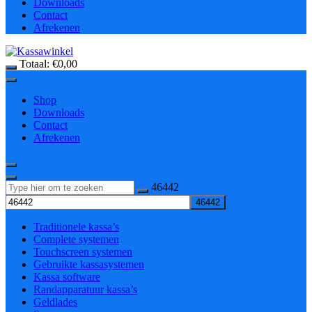
Downloads
Contact
Afrekenen
Totaal:
€
0,00
Shop
Downloads
Contact
Afrekenen
Zoeken
46442
naar:
Traditionele kassa’s
Complete systemen
Touchscreen systemen
Gebruikte kassasystemen
Kassa software
Randapparatuur kassa’s
Geldlades